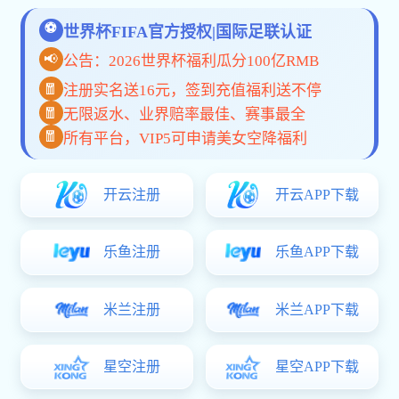
德天空报道26岁中卫卡文布拉克尔曼自
由转会加盟奥格斯堡引发关注
2026-07-09 04:26
阅读 72 次