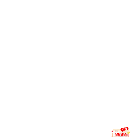
虽然卡文·布拉克尔曼已经取得了一定成绩，但他的职业生涯
仍处于上升阶段。加盟奥格斯堡之后，他面临着更高水平竞
争，需要持续提升自己的技能，以适应更严峻联赛环境。因
此，不断学习与适应将是他未来发展的重中之重。
与此同时，在新环境中建立良好的人际关系也是十分重要的
一环。他需要努力融入新的团队文化，与教练及同伴沟通协
作，以便更好地发挥自己的优势。同时，多参加训练并接受
指导，将有助于加快他的成长速度，让他尽早展现出属于自
己的风采。
最后，对于任何运动员来说，伤病都是最大的敌人。保持身
体健康、避免受伤，是确保自己长期发展的关键因素之一。
因此，加强自身体能训练，以及合理安排休息时间，将帮助
布拉克尔曼延续状态，为球队带来更多贡献。
总结：