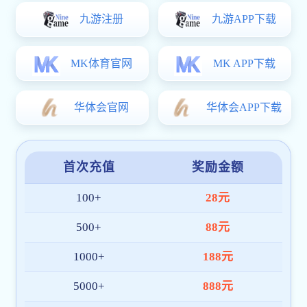
首页
体育资讯
正文
近日，德国媒体《德天空》报道了26岁中卫卡文·布拉克尔曼
自由转会加盟奥格斯堡的消息，此举引发了广泛关注。作为
一名在德国足球圈内逐渐崭露头角的年轻后卫，布拉克尔曼
的转会不仅对他个人职业生涯的发展具有重要意义，也可能
对奥格斯堡队的整体实力产生深远影响。文章将从四个方面
深入探讨这一转会事件，包括布拉克尔曼的职业背景与成长
历程、他在场上的表现及特点、此次转会对奥格斯堡的影
响，以及未来发展的潜力与挑战。希望通过详细分析，为读
者提供一个全面而深入的视角。
1、卡文·布拉克尔曼的职业背景
卡文·布拉克尔曼出生于1997年，他在青少年时期便展现出了
出色的足球天赋。在他的职业生涯初期，布拉克尔曼曾效力
于多家俱乐部，其中以在德甲球队弗赖堡的表现最为突出。