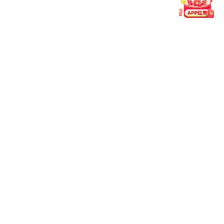
Kavin Blakeman自由转会加盟奥格斯堡，无疑为这名年轻中
卫开启了新的篇章。本次转会不仅是个人职业生涯的重要一
步，也标志着奥格斯堡俱乐部希望通过此举增强阵容实力，
实现更高目标的一次积极尝试。在这样的双向促进下，我们
期待看到两者之间精彩纷呈的发展故事。
未来随着赛季深入，卡文·布拉克尔曼必将在实践中不断成
长。而对于他的支持者和热爱足球的人们来说，这无疑是一
段值得关注和值得期待的新征程，希望能够见证他的每一步
成长！
分享到：